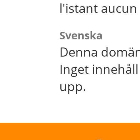
l'istant aucu
Svenska
Denna domän 
Inget innehål
upp.